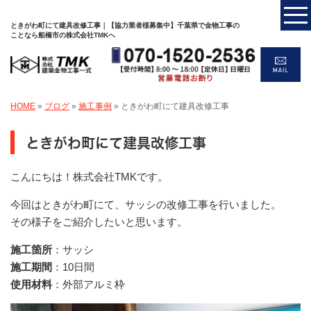
ときがわ町にて建具改修工事｜【協力業者様募集中】千葉県で金物工事の
ことなら船橋市の株式会社TMKへ
HOME
»
ブログ
»
施工事例
»
ときがわ町にて建具改修工事
ときがわ町にて建具改修工事
こんにちは！株式会社TMKです。
今回はときがわ町にて、サッシの改修工事を行いました。
その様子をご紹介したいと思います。
施工箇所
：サッシ
施工期間
：10日間
使用材料
：外部アルミ枠