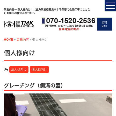
業務内容ー 個人様向け｜【協力業者様募集中】千葉県で金物工事のことな
ら船橋市の株式会社TMKへ
HOME
»
業務内容
»
個人様向け
個人様向け
法人様向け
個人様向け
グレーチング（側溝の蓋）